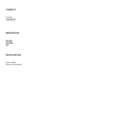
CONTACT
Whatsapp
+33745382691
NAVIGATION
Nos offres
Avis clients
FAQ
RESSOURCES
Mentions légales
Politique de confidentialité