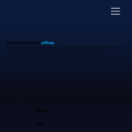
Découvrez nos
offres
Chez OzuraTV, nous vous proposons une gamme d'abonnements IPTV conçus pour répondre à toutes vos attentes en matière de divertissement. Que vous soyez un
amateur de films, de séries, ou un passionné de sport, nos offres vous permettent d'accéder à des milliers de chaînes et de contenus en haute qualité, partout et sur
tous vos appareils. Choisissez l'abonnement qui vous correspond et profitez d'une expérience de streaming fluide et sans engagement.
BASIC
HD
12 mois
+10 000 chaînes
44€
+8 000 films & séries