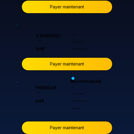
Payer maintenant
STANDARD
HD
12 mois
+15 000 chaînes
54€
+10 000 films & séries
Payer maintenant
Recommandé
PREMIUM
4K+
12 mois
+20 000 chaînes
64€
+30 000 films & séries
Multi-écran
Payer maintenant